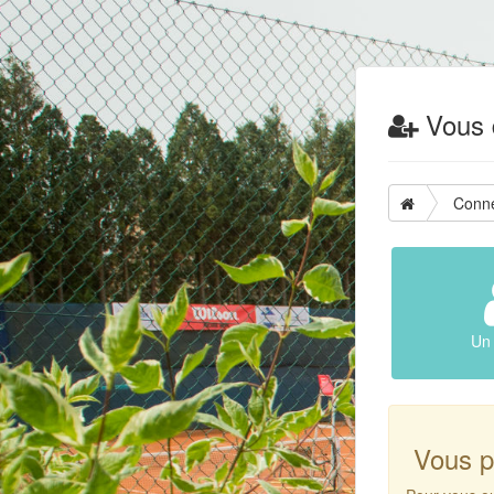
Vous d
Conn
Un 
Vous p