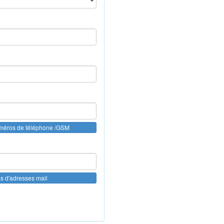
uméros de téléphone /GSM
us d'adresses mail