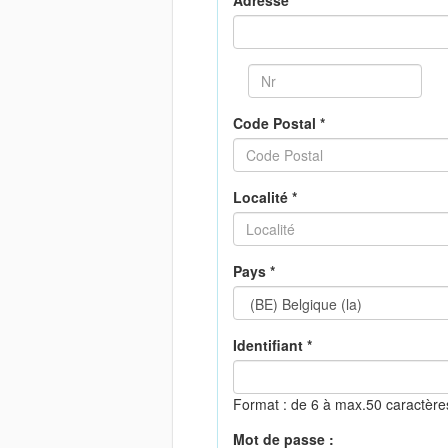
Adresse *
Code Postal *
Localité *
Pays *
Identifiant *
Format : de 6 à max.50 caractèr
Mot de passe :