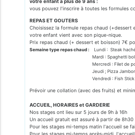
votre enfant a plus de 9 ans :
vous pouvez l'inscrire à toutes les formules 
REPAS ET GOUTERS
Choisissez la formule repas chaud (+dessert 
votre enfant vient avec son pique-nique.
Prix repas chaud (+ dessert et boisson) 7€ po
Semaine type repas chaud :
Lundi : Steak haché 
Mardi : Spaghetti bologn
Mercredi : Filet de poulet à la crè
Jeudi ; Pizza Jambo
Vendredi : Fish Stick Stoem
Prévoir une collation (avec des fruits) et mini
ACCUEIL, HORAIRES et GARDERIE
Nos stages ont lieu sur 5 jours de 9h à 16h
Un accueil gratuit est assuré à partir de 8h30
Pour les stages mi-temps matin l'accueil se fa
Pour les stages mi-temps après-midi, l'accueil