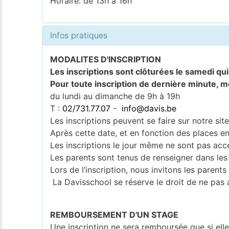
Horaire: de 13h à 16h
Infos pratiques
MODALITES D'INSCRIPTION
Les inscriptions sont clôturées le samedi qu
Pour toute inscription de dernière minute, m
du lundi au dimanche de 9h à 19h
T :
02/731.77.07
-
info@davis.be
Les inscriptions peuvent se faire sur notre si
Après cette date, et en fonction des places en
Les inscriptions le jour même ne sont pas acce
Les parents sont tenus de renseigner dans les
Lors de l’inscription, nous invitons les pare
La Davisschool se réserve le droit de ne pas 
REMBOURSEMENT D'UN STAGE
Une inscription ne sera remboursée que si ell