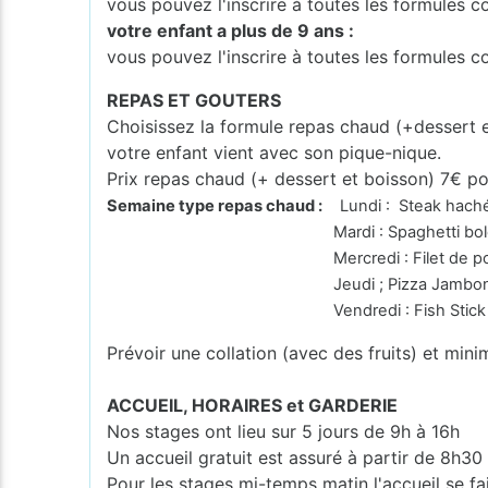
vous pouvez l'inscrire à toutes les formules
votre enfant a plus de 9 ans :
vous pouvez l'inscrire à toutes les formules 
REPAS ET GOUTERS
Choisissez la formule repas chaud (+dessert 
votre enfant vient avec son pique-nique.
Prix repas chaud (+ dessert et boisson) 7€ po
Semaine type repas chaud :
Lundi : Steak haché 
Mardi : Spaghetti bologn
Mercredi : Filet de poulet à la crè
Jeudi ; Pizza Jambo
Vendredi : Fish Stick Stoem
Prévoir une collation (avec des fruits) et mini
ACCUEIL, HORAIRES et GARDERIE
Nos stages ont lieu sur 5 jours de 9h à 16h
Un accueil gratuit est assuré à partir de 8h30
Pour les stages mi-temps matin l'accueil se fa