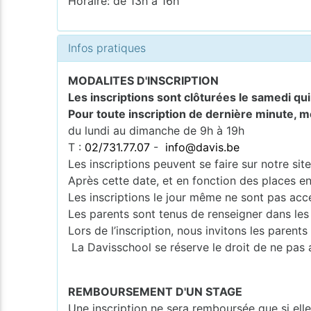
Horaire: de 13h à 16h
Infos pratiques
MODALITES D'INSCRIPTION
Les inscriptions sont clôturées le samedi qu
Pour toute inscription de dernière minute, m
du lundi au dimanche de 9h à 19h
T :
02/731.77.07
-
info@davis.be
Les inscriptions peuvent se faire sur notre si
Après cette date, et en fonction des places en
Les inscriptions le jour même ne sont pas acce
Les parents sont tenus de renseigner dans les
Lors de l’inscription, nous invitons les pare
La Davisschool se réserve le droit de ne pas 
REMBOURSEMENT D'UN STAGE
Une inscription ne sera remboursée que si ell