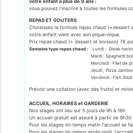
votre enfant a plus de 9 ans :
vous pouvez l'inscrire à toutes les formules 
REPAS ET GOUTERS
Choisissez la formule repas chaud (+dessert 
votre enfant vient avec son pique-nique.
Prix repas chaud (+ dessert et boisson) 7€ po
Semaine type repas chaud :
Lundi : Steak haché 
Mardi : Spaghetti bologn
Mercredi : Filet de poulet à la crè
Jeudi ; Pizza Jambo
Vendredi : Fish Stick Stoem
Prévoir une collation (avec des fruits) et mini
ACCUEIL, HORAIRES et GARDERIE
Nos stages ont lieu sur 5 jours de 9h à 16h
Un accueil gratuit est assuré à partir de 8h30
Pour les stages mi-temps matin l'accueil se fa
Pour les stages mi-temps après-midi, l'accueil