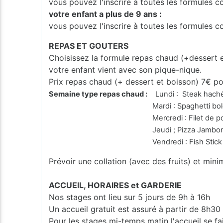
vous pouvez l'inscrire à toutes les formules
votre enfant a plus de 9 ans :
vous pouvez l'inscrire à toutes les formules 
REPAS ET GOUTERS
Choisissez la formule repas chaud (+dessert 
votre enfant vient avec son pique-nique.
Prix repas chaud (+ dessert et boisson) 7€ po
Semaine type repas chaud :
Lundi : Steak haché 
Mardi : Spaghetti bologn
Mercredi : Filet de poulet à la crè
Jeudi ; Pizza Jambo
Vendredi : Fish Stick Stoem
Prévoir une collation (avec des fruits) et mini
ACCUEIL, HORAIRES et GARDERIE
Nos stages ont lieu sur 5 jours de 9h à 16h
Un accueil gratuit est assuré à partir de 8h30
Pour les stages mi-temps matin l'accueil se fa