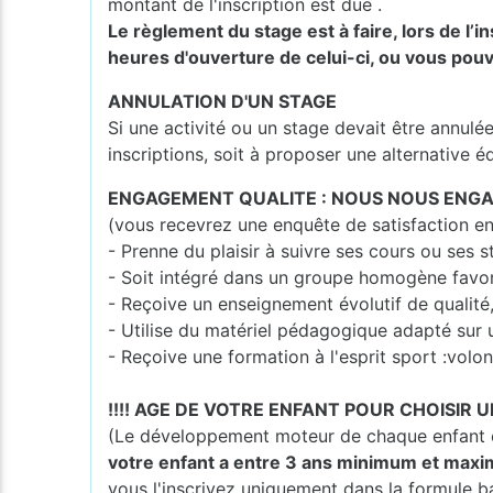
montant de l'inscription est due .
Le règlement du stage est à faire, lors de l’
heures d'ouverture de celui-ci, ou vous pouv
ANNULATION D'UN STAGE
Si une activité ou un stage devait être annulé
inscriptions, soit à proposer une alternative é
ENGAGEMENT QUALITE : NOUS NOUS ENGA
(vous recevrez une enquête de satisfaction en
- Prenne du plaisir à suivre ses cours ou ses s
- Soit intégré dans un groupe homogène favo
- Reçoive un enseignement évolutif de qualité
- Utilise du matériel pédagogique adapté sur 
- Reçoive une formation à l'esprit sport :volont
!!!! AGE DE VOTRE ENFANT POUR CHOISIR U
(Le développement moteur de chaque enfant es
votre enfant a entre 3 ans minimum et maxi
vous l'inscrivez uniquement dans la formule b